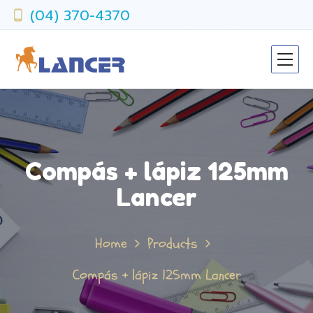
(04) 370-4370
Compás + lápiz 125mm
Lancer
Home
Products
Compás + lápiz 125mm Lancer