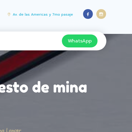
Av. de las Americas y 7mo pasaje
WhatsApp
esto de mina
na Lancer