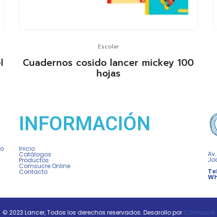
Escolar
l
Cuadernos cosido lancer mickey 100
hojas
INFORMACIÓN
vo
Inicio
Av.
Catálogos
Jo
Productos
Comsucre Online
Te
Contacto
Wh
© 2023 Lancer, Todos los derechos reservados. Desarollo por
Comsucre