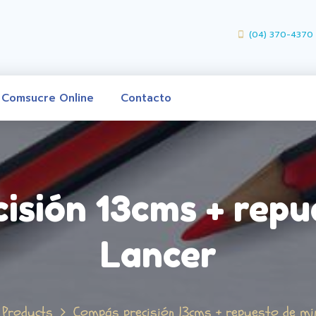
(04) 370-4370
Comsucre Online
Contacto
isión 13cms + repu
Lancer
Products
Compás precisión 13cms + repuesto de mi